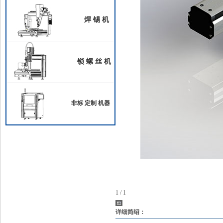
焊 锡 机
锁 螺 丝 机
非标 定制 机器
1 / 1
详细简绍：