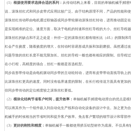
（1）
根据使用要求选择合适的系列：
从传动结构上来看，目前的单轴机械手|精
说，滚珠丝杠式和同步皮带式应用比较广泛。由于结构原理不同，产品的性能和使
滚珠丝杠传动即由电机通过联轴器或同步带轮驱动滚珠丝杠转动，进而推动固定在
是实现精准的定位。速度方面，取决于电机的转速和丝杠导程的大小。丝杠导程越
滚珠丝杠的缺点和不足之处是：外径一定的滚珠丝杠都有细长比（d/L）的限制
杠会产生挠度，随着挠度的增大，在转动时容易形成共振和加剧磨损。虽然通过改
问题导致的丝杠长度不能无限加长。丝杠的导程一般也都有相应的限制。但导程过
在小行程，高精度的场合，丝杠一般都是首选机型。
同步齿形带传动是由电机驱动同步带的主动轮转动，进而有皮带带动直线导轨上的
比滚珠丝杠更高的速度。同时没有临界速度的限制，在长行程传送方面具有更加的
但同步带传动的定位精度较之滚珠丝杠要低。
（2）
模块化结构节省客户时间，提升效率：
单轴机械手|精密电动滑台的优点是
可以将其作为一个组件嵌入到自动化生产线和自动化设备的设计中去。加之更为合理
机械手的时候相当的节省时间和提升客户效率。免去客户繁琐的细节设计和零部件
（3）
更好的刚性和精度：
单轴机械手一般都使用挤压铝型材作为底座。不仅具有