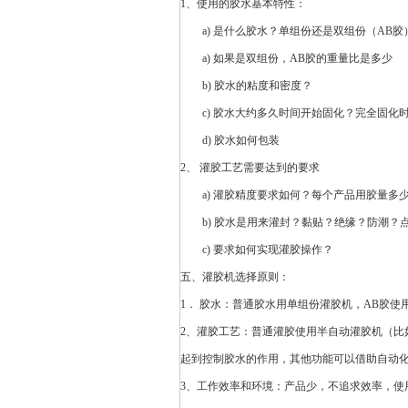
1、使用的胶水基本特性：
a) 是什么胶水？单组份还是双组份（
AB胶
a) 如果是双组份，
AB胶
的重量比是多少
b) 胶水的粘度和密度？
c) 胶水大约多久
时间
开始固化？完全固化
d) 胶水如何包装
2、 灌胶工艺需要达到的要求
a) 灌胶精度要求如何？每个产品用胶量多
b) 胶水是用来灌封？黏贴？绝缘？防潮？
c) 要求如何实现灌胶操作？
五、灌胶机选择原则：
1． 胶水：普通胶水用单组份灌胶机，
AB胶
使
2、灌胶工艺：普通灌胶使用半
自动灌胶机
（比
起到控制胶水的作用，其他功能可以借助自动
3、工作效率和环境：产品少，不追求效率，