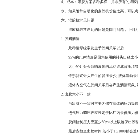
4、成本：灌胶方案多种多样，并非所有的灌
水。如果附带自动化的点胶机价位太高，可以
六、灌胶机常见问题
灌胶机最常遇到的问题是阀门问题，下列为解
1. 胶阀滴漏
此种情形经常发生予胶阀关毕以后.
95%的此种情形是因为使用的针头口径太小
太小的针头会影响液体的流动造成背压, 结果
锥形斜式针头产生的背压最少, 液体流动最顺
液体内空气在胶阀关毕后会产生滴漏现象, 最
2. 出胶大小不一致
当出胶不一致时主要为储存流体的压力筒或空
进气压力调压表应设定于比厂内最低压力低10至
胶阀控制压力应至少60psi以上以确保出胶稳
最后应检查出胶
时间
.若小于15/1000秒