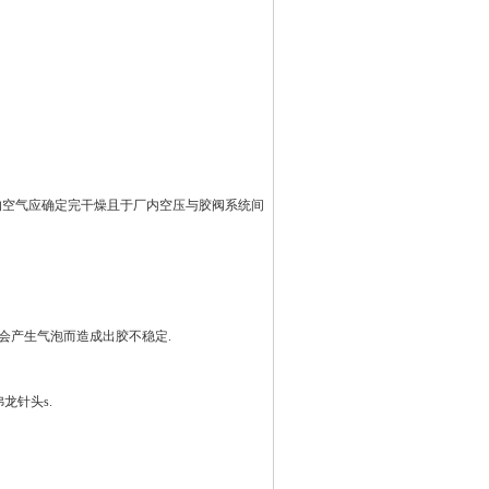
用的空气应确定完干燥且于厂内空压与胶阀系统间
会产生气泡而造成出胶不稳定.
龙针头s.