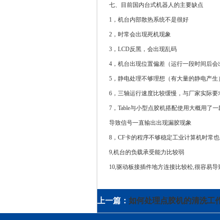
七、目前国内台式机器人的主要缺点
1，机台内部散热系统不是很好
2，时常会出现死机现象
3，LCD反黑，会出现乱码
4，机台出现位置偏差（运行一段
时间
后会
5，静电处理不够理想（有大量的静电产生
6，三轴运行速度比较缓慢，与厂家实际要
7，Table与小型点胶机搭配使用大概用了一
导致信号一直输出出现漏胶现象
8，CF卡的程序不够稳定工业计算机时常也
9,机台的负载承受能力比较弱
10,驱动板接插件地方连接比较松,很容易导
上一篇：
如何处理点胶机的清洗工