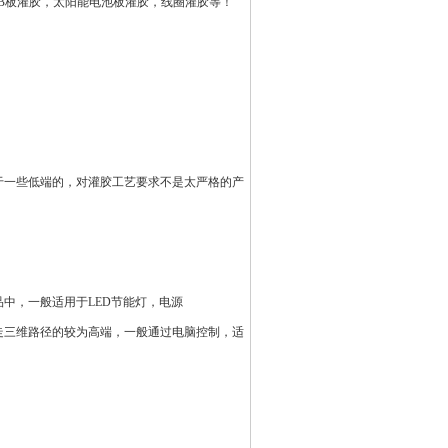
CB板灌胶，太阳能电池板灌胶，线圈灌胶等！
于一些低端的，对灌胶工艺要求不是太严格的产
品中，一般适用于
LED节能灯
，电源
走三维路径的较为高端，一般通过电脑控制，适