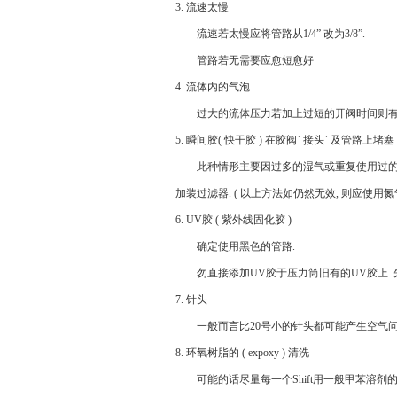
3. 流速太慢
流速若太慢应将管路从1/4” 改为3/8”.
管路若无需要应愈短愈好
4. 流体内的气泡
过大的流体压力若加上过短的开阀
时间
则
5. 瞬间胶( 快干胶 ) 在胶阀` 接头` 及管路上堵塞
此种情形主要因过多的湿气或重复使用过的瞬间胶
加装过滤器. ( 以上方法如仍然无效, 则应使用氮气
6.
UV胶
( 紫外线固化胶 )
确定使用黑色的管路.
勿直接添加
UV胶
于压力筒旧有的UV胶上.
7. 针头
一般而言比20号小的针头都可能产生空气问题--
8.
环氧树脂
的 ( expoxy ) 清洗
可能的话尽量每一个Shift用一般甲苯溶剂的