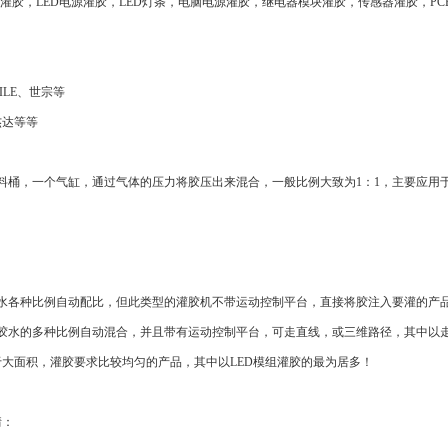
灌胶，
LED电源
灌胶，LED灯条，
电脑电源
灌胶，
继电器
模块灌胶，
传感器
灌胶，P
LILE、世宗等
杰达等等
桶，一个气缸，通过气体的压力将胶压出来混合，一般比例大致为1：1，主要应用
水各种比例自动配比，但此类型的灌胶机不带
运动控制
平台，直接将胶注入要灌的产
胶水的多种比例自动混合，并且带有
运动控制
平台，可走直线，或三维路径，其中以
于大面积，灌胶要求比较均匀的产品，其中以
LED模组
灌胶的最为居多！
情：