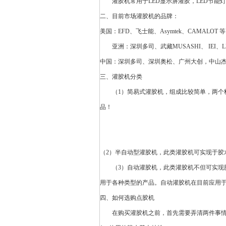
灌胶机常用于
LED显示屏
灌胶，
LED节能灯
二、目前市场灌胶机的品牌：
美国：EFD、飞士能、Asymtek、CAMALOT 等
亚洲：深圳
多司
、武藏MUSASHI、 IEI、
中国：深圳
多司
、深圳奥松、广州大创，中山
三、灌胶机分类
（1）简易式灌胶机，组成比较简单，两个料
品！
（2）半自动型灌胶机，此类灌胶机可实现于胶
（3）
自动灌胶机
，此类灌胶机不但可实现
用于各种类型的产品。自动灌胶机在目前应用
四、如何选购点胶机
在购买灌胶机之前，首先需要弄清两件事