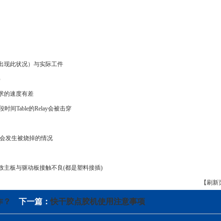
出现此状况）与实际工件
）
求的速度有差
段
时间
Table的Relay会被击穿
会发生被烧掉的情况
致主板与驱动板接触不良(都是塑料接插)
【刷新
作？
下一篇：
快干胶点胶机使用注意事项