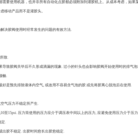
胶都需要使用机器，也并非所有自动化点胶都必须附加到灌胶机上。从成本考虑，如果
考虑移动产品而不是灌胶头。
决胶阀使用时经常发生的问题的有效方法.
所致.
导致胶阀关毕后不久形成滴漏的现象. 过小的针头也会影响胶阀开始使用时的排气泡动
畅.
好是预先排除液体内空气, 或改用不容易含气泡的胶.或先将胶离心脱泡后在使用.
气压力不稳定所产生.
15psi. 压力筒使用的压力应介于调压表中间以上的压力, 应避免使用压力介于压力
定.
会造成出胶不稳定. 出胶时间愈长出胶愈稳定.