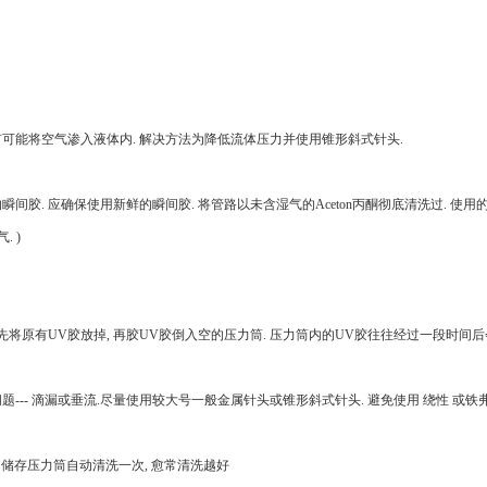
有可能将空气渗入液体内. 解决方法为降低流体压力并使用锥形斜式针头.
. 应确保使用新鲜的瞬间胶. 将管路以未含湿气的Aceton丙酮彻底清洗过. 使
. )
 先将原有UV胶放掉, 再胶UV胶倒入空的压力筒. 压力筒内的UV胶往往经过一段
时间
后
- 滴漏或垂流.尽量使用较大号一般金属针头或锥形斜式针头. 避免使用 绕性 或铁弗
储存压力筒自动清洗一次, 愈常清洗越好