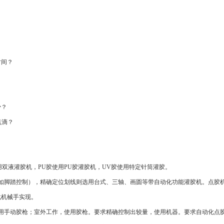
）
时间？
少？
点滴？
用
双液灌胶机
，PU胶使用PU胶灌胶机，
UV胶
使用特定针筒灌胶。
如脚踏控制），精确定位划线则选用台式、三轴、画圆等带自动化功能灌胶机。点胶
化机械手实现。
使用手动胶枪；室外工作，使用胶枪。要求精确控制出较量，使用机器。要求自动化点