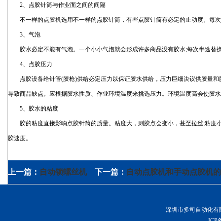
2、点胶针筒与作业面之间的间隔
不一样的
点胶机
选用不一样的点胶针筒，有些点胶针筒有必定的止动度。每次
3、气泡
胶水必定不能有气泡。一个小小气泡就会形成许多商品没有胶水;每次半途替换
4、点胶压力
点胶设备给针管(胶枪)供给必定压力以保证胶水供给，压力巨细决议供胶量和胶
导致商品缺点。应根据胶水性质、作业环境温度来挑选压力。环境温度高会使胶水
5、胶水的粘度
胶的粘度直接影响点胶针筒的质量。粘度大，则胶点会变小，甚至拉丝;粘度小
胶速度。
上一篇：
自动锁螺丝机
下一篇：
自动点胶机和手动点胶机的
深圳市多司自动化有限公司 Copy
IC