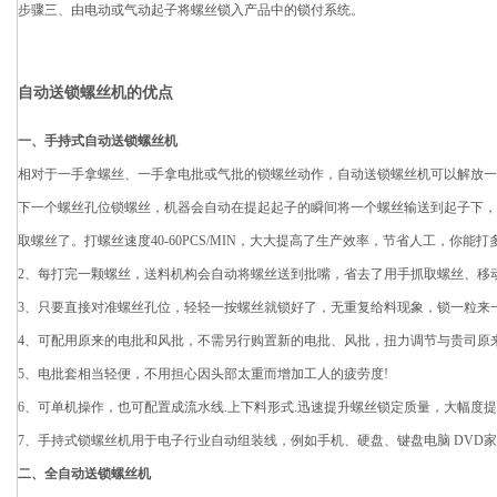
步骤三、由电动或气动起子将螺丝锁入产品中的锁付系统。
自动送锁螺丝机的优点
一、手持式自动送锁螺丝机
相对于一手拿螺丝、一手拿电批或气批的锁螺丝动作，自动送锁螺丝机可以解放一
下一个螺丝孔位锁螺丝，机器会自动在提起起子的瞬间将一个螺丝输送到起子下，
取螺丝了。打螺丝速度40-60PCS/MIN，大大提高了生产效率，节省人工，你能
2、每打完一颗螺丝，送料机构会自动将螺丝送到批嘴，省去了用手抓取螺丝、移
3、只要直接对准螺丝孔位，轻轻一按螺丝就锁好了，无重复给料现象，锁一粒来
4、可配用原来的电批和风批，不需另行购置新的电批、风批，扭力调节与贵司原
5、电批套相当轻便，不用担心因头部太重而增加工人的疲劳度!
6、可单机操作，也可配置成流水线.上下料形式.迅速提升螺丝锁定质量，大幅度
7、手持式锁螺丝机用于电子行业自动组装线，例如手机、硬盘、键盘电脑 DVD
二、全自动送锁螺丝机