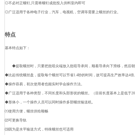
◎不必对正螺钉,只需将螺钉成批投入供料室内即可
◎广泛适用于各种电子行业，汽车，电视机，空调等需要上螺丝的行业。
特点
基本特点如下：
◆提取螺丝时，只要把批咀尖端放入批咀导承间，顺着导承向下滑移，然后朝
◆比起传统螺丝盘，提取每个螺丝可以节省1.4秒的时间，故可提高生产效率达4倍
◆操作容易，初次使用者也能实时学会操作方法。
◆广泛适用于各种类型，不同长度和头部形状的螺丝。（目前长度基本上是低于20
◆形体小，一个操作人员可以同时操作多部螺丝输送机。
⑴使用方便，螺丝供给顺畅
⑵可更换导轨
⑶因为是水平输送方式，特殊螺丝也可适用