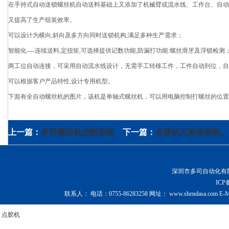
在手持式自动送锁螺丝机自动送料基础上又添加了机械臂或流水线、工作台、自动
又提高了生产组装效率。
可以设计为横向,斜向及多方向同时送锁机构,满足多种生产需求；
智能化----连续送料,定扭矩,可选择提供记数功能,防漏打功能.螺丝滑牙及浮锁检测
两工位自动连接，可采用自动流水线设计，无需手工转移工件，工件自动到位，自
可以根据客户产品特性,设计专用机型。
下面有全自动螺丝机的图片，该机是单轴式螺丝机，可以用电脑控制打螺丝的位置
上一篇：
多司螺丝机控制系统
下一篇：
点胶机又称涂胶机、
深圳市多司自动化有限公司 Copy
IC
联系人：
电话：
0755-86283258
网址：
www.shendasa.com
E-M
点胶机