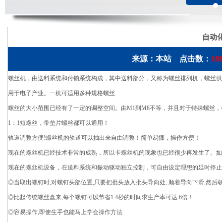
自动
来源：本站 点击数：
18
螺丝机，由送料系统和付锁系统构成，其中送料部分，又称为螺丝排列机，螺丝供
用于电子产业。一机可适用多种规格螺丝
螺丝的大小范围已经有了一定的调整空间。由M1到M8不等，并且对于特殊螺丝
1：1短螺丝，带垫片螺丝都可以通用！
轨道调整方便!螺丝机的轨道可以抽出来自由调整！简单易懂，操作方便！
现在的螺丝机已经技术非常的成熟，所以卡螺丝机的现象也已经很少再发生了。如
现在的螺丝机设备，在送料系统和振动驱动独立控制，可自由设定理想的延时停止
◎当取出螺钉时,对螺钉头部位置,只要把批头放入批头导向处, 顺着导向下滑,然后
◎比起传统螺丝盘来,每个螺钉可以节省1.4秒的时间求生产率可达 6倍！
◎容易操作,即使生手也能马上学会操作方法