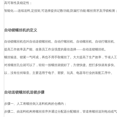
高可靠性及稳定性；
智能化----连续送料,定扭矩,可选择提供记数功能,防漏打功能.螺丝滑牙及浮锁检测
自动锁螺丝机的定义
自动锁螺丝机也叫自动送锁螺丝机、自动拧螺丝机、自动螺丝机、自动打螺丝机、
提高工作效率及产能、改善员工作业强度的最佳选择——自动送锁螺丝机。
螺丝输送、锁紧一气呵成，再也不用手取螺丝了。大大提高了生产效率，节省人工
对准螺丝孔位就可以了，轻轻一按螺丝就锁好了，方便快捷。想打多快就有多快。
以，没有任何噪音。主要适用于电子、塑胶、玩具、电器等行业的装配工序中。
自动送锁螺丝机送锁步骤
步骤一、人工将螺丝倒入送料机构的仓槽内；
步骤二、由送料机构将螺丝排序并通过分配器分配螺丝，管道将螺丝送到电动或气